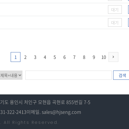
대기
대기
1
2
3
4
5
6
7
8
9
10
검색
경기도 용인시 처인구 모현읍 곡현로 855번길 7-5
31-322-2413
이메일. sales@hjseng.com
. All Rights Reserved.