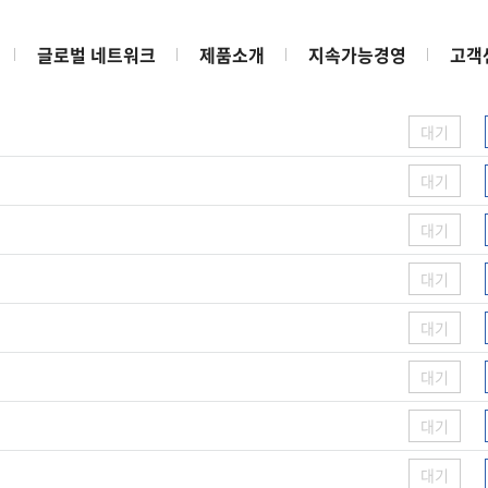
Multi Layer Tube
글로벌 네트워크
제품소개
지속가능경영
고객
제목
답변
대기
대기
대기
대기
대기
대기
대기
대기