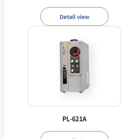
Detail view
PL-621A