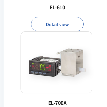
EL-610
Detail view
EL-700A